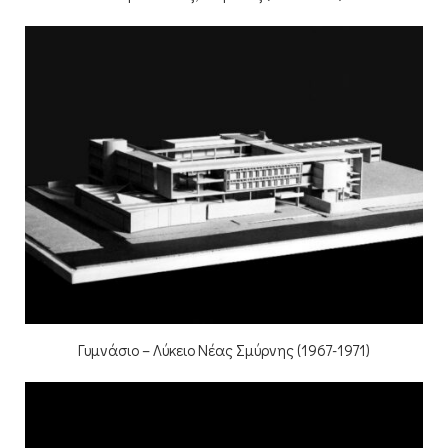
Γυμνάσιο – Λύκειο Νέας Σμύρνης (1967-1971)